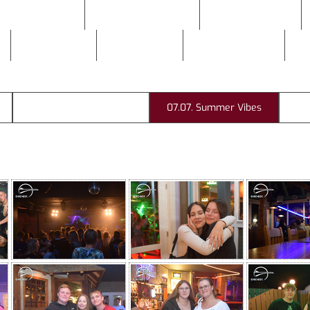
zember 2018
November 2018
Oktober 2018
April 2018
März 2018
Februar 2018
J
14.07. Summer Takeoff
07.07. Summer Vibes
30
ported by DJ DROPIX