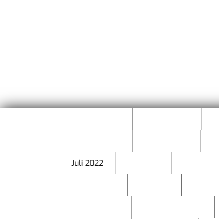
Februar 2024
Jänner 2024
D
Februar 2023
Jänner 2023
D
Juli 2022
Mai 2022
April 202
August 2021
Juli 2021
März 
Oktober 2019
September 2019