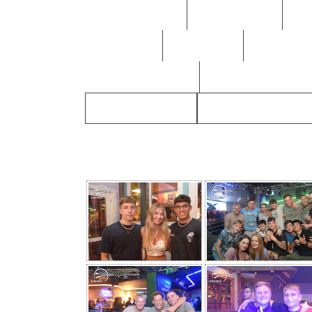
Februar 2019
Jänner 2019
De
Juli 2018
Juni 2018
Mai 2018
November 2017
28.07. Gravis live
21.07. Hiems & Larax
07.07. SUMMER VIBES w/ MDP sup