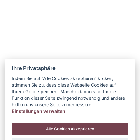
Design und Programmierung by
WVNET
Rechtshinweise
Alle Inhalte (Text- und Bildmaterial) werden
Internetnutzern ausschließlich zum privaten, eigenen
Gebrauch zur Verfügung gestellt, jede
darüberhinausgehende Nutzung ist unzulässig.
Für die Inhalte fremder, verlinkter Internetangebote wird
keine Verantwortung übernommen. Sämtliche Dokumente,
Ihre Privatsphäre
und Beschreibungen, die zur Betrachtung oder zum
Indem Sie auf "Alle Cookies akzeptieren" klicken,
Download zur Verfügung gestellt werden, unterliegen
dem Urheberrecht. Für deren Richtigkeit, Funktionalität
stimmen Sie zu, dass diese Webseite Cookies auf
und Aktualität übernehmen wir keine Haftung.
Ihrem Gerät speichert. Manche davon sind für die
Funktion dieser Seite zwingend notwendig und andere
helfen uns unsere Seite zu verbessern.
Bildnachweis:
Einstellungen verwalten
Created by Bedneyimages - Freepik.com
Created by Freepik
Alle Cookies akzeptieren