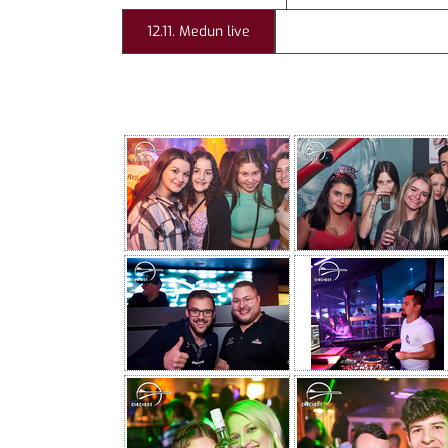
12.11. Medun live
05.11. Chikken Squad li
12.11. MEDUN LIVE AT CONCORDE